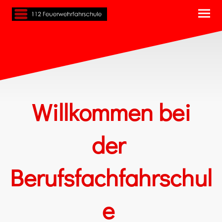
Willkommen bei
der
Berufsfachfahrschul
e