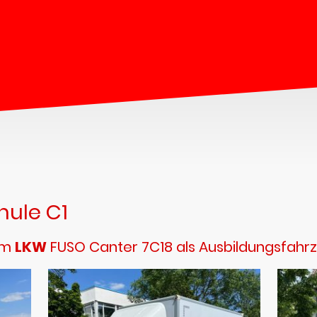
hule C1
em
LKW
FUSO Canter 7C18 als Ausbildungsfahrz